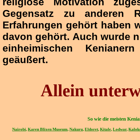
religiöse Motivation zug
Gegensatz zu anderen R
Erfahrungen gehört haben w
davon gehört. Auch wurde ni
einheimischen Keniane
geäußert.
Allein unter
So wie die meisten Kenia
Nairobi
,
Karen Blixen Museum
,
Nakuru
,
Eldoret
,
Kitale
,
Lodwar
,
Kalok