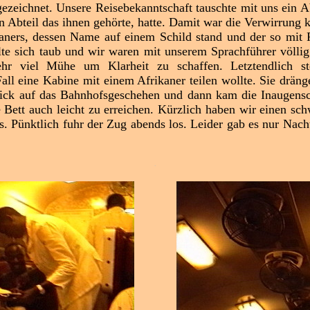
ezeichnet. Unsere Reisebekanntschaft tauschte mit uns ein Ab
 Abteil das ihnen gehörte, hatte. Damit war die Verwirrung k
ianers, dessen Name auf einem Schild stand und der so mit R
lte sich taub und wir waren mit unserem Sprachführer völlig
ehr viel Mühe um Klarheit zu schaffen. Letztendlich st
ll eine Kabine mit einem Afrikaner teilen wollte. Sie drängel
Blick auf das Bahnhofsgeschehen und dann kam die Inaugens
e Bett auch leicht zu erreichen. Kürzlich haben wir einen sc
s. Pünktlich fuhr der Zug abends los. Leider gab es nur Nach
.