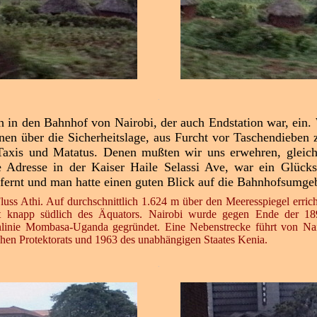
.
 in den Bahnhof von Nairobi, der auch Endstation war, ein.
nen über die Sicherheitslage, aus Furcht vor Taschendieben 
axis und Matatus. Denen mußten wir uns erwehren, gleichz
 Adresse in der Kaiser Haile Selassi Ave, war ein Glücks
ernt und man hatte einen guten Blick auf die Bahnhofsumge
uss Athi. Auf durchschnittlich 1.624 m über den Meeresspiegel errich
gt knapp südlich des Äquators. Nairobi wurde gegen Ende der 189
hnlinie Mombasa-Uganda gegründet. Eine Nebenstrecke führt von Na
chen Protektorats und 1963 des unabhängigen Staates Kenia.
.