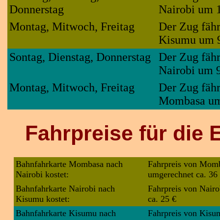
Donnerstag
Nairobi um 
Montag, Mitwoch, Freitag
Der Zug fäh
Kisumu um 9
Sontag, Dienstag, Donnerstag
Der Zug fäh
Nairobi um 
Montag, Mitwoch, Freitag
Der Zug fäh
Mombasa um
Fahrpreise
für die 
Bahnfahrkarte Mombasa nach
Fahrpreis von Momba
Nairobi kostet:
umgerechnet ca. 36
Bahnfahrkarte Nairobi nach
Fahrpreis von Nairo
Kisumu kostet:
ca. 25 €
Bahnfahrkarte Kisumu nach
Fahrpreis von Kisum