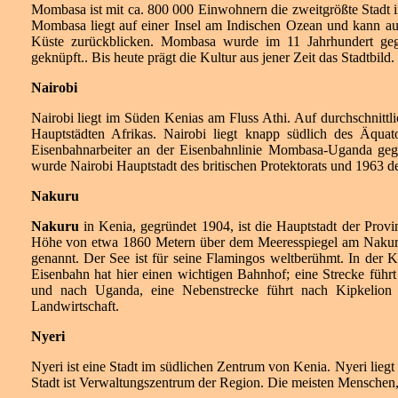
Mombasa ist mit ca. 800 000 Einwohnern die zweitgrößte Stadt in
Mombasa liegt auf einer Insel am Indischen Ozean und kann auf 
Küste zurückblicken. Mombasa wurde im 11 Jahrhundert geg
geknüpft.. Bis heute prägt die Kultur aus jener Zeit das Stadtbild.
Nairobi
Nairobi liegt im Süden Kenias am Fluss Athi. Auf durchschnittli
Hauptstädten Afrikas. Nairobi liegt knapp südlich des Äquat
Eisenbahnarbeiter an der Eisenbahnlinie Mombasa-Uganda geg
wurde Nairobi Hauptstadt des britischen Protektorats und 1963 d
Nakuru
Nakuru
in Kenia, gegründet 1904, ist die Hauptstadt der Provin
Höhe von etwa 1860 Metern über dem Meeresspiegel am Nakuruse
genannt. Der See ist für seine Flamingos weltberühmt. In der K
Eisenbahn hat hier einen wichtigen Bahnhof; eine Strecke führt
und nach Uganda, eine Nebenstrecke führt nach Kipkelion 
Landwirtschaft.
Nyeri
Nyeri ist eine Stadt im südlichen Zentrum von Kenia. Nyeri lieg
Stadt ist Verwaltungszentrum der Region. Die meisten Menschen,