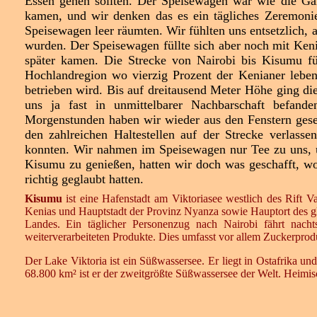
Essen gehen sollten. Der Speisewagen war wie die Gä
kamen, und wir denken das es ein tägliches Zeremonie
Speisewagen leer räumten. Wir fühlten uns entsetzlich, a
wurden. Der Speisewagen füllte sich aber noch mit Kenia
später kamen. Die Strecke von Nairobi bis Kisumu füh
Hochlandregion wo vierzig Prozent der Kenianer leben, 
betrieben wird. Bis auf dreitausend Meter Höhe ging die
uns ja fast in unmittelbarer Nachbarschaft befand
Morgenstunden haben wir wieder aus den Fenstern ges
den zahlreichen Haltestellen auf der Strecke verlas
konnten. Wir nahmen im Speisewagen nur Tee zu uns, um
Kisumu zu genießen, hatten wir doch was geschafft, wor
richtig geglaubt hatten.
Kisumu
ist eine Hafenstadt am Viktoriasee westlich des Rift V
Kenias und Hauptstadt der Provinz Nyanza sowie Hauptort des gle
Landes. Ein täglicher Personenzug nach Nairobi fährt nach
weiterverarbeiteten Produkte. Dies umfasst vor allem Zuckerproduk
Der Lake Viktoria ist ein Süßwassersee. Er liegt in Ostafrika u
68.800 km² ist er der zweitgrößte Süßwassersee der Welt. Heimisc