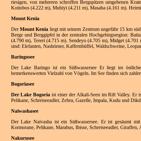
riesigen, von mehreren schroffen Bergspitzen umgebenen Krate
Koitobos (4.222 m), Mubiyi (4.211 m), Masaba (4.161 m). Heimisc
Mount Kenia
Der
Mount Kenia
liegt mit seinem Zentrum ungefähr 15 km südl
Berge und Berggipfel in der zentralen Hochgebirgsregion: Bati
(4.790 m), Tereri (4.715 m). Sendeyo (4.705 m), Midget (4.701 
sind: Elefanten, Nashörner, Kaffernbüffel, Waldschweine, Leop
Baringosee
Der Lake Baringo ist ein Süßwassersee Er liegt im östliche
bemerkenswerten Vielzahl von Vögeln. Im See finden sich zahlre
Bogoriasee
Der Lake Bogoria
ist einer der Alkali-Seen im Rift Valley. Er
Pelikane, Schreiseeadler, Zebra, Gazelle, Impala, Kudu und Dikd
Naiwashasee
Der Lake Naivasha ist ein Süßwassersee. Er ist gesäumt mi
Kormorane, Pelikane, Marabus, Ibisse, Schreiseeadler, Giraffen, 
Nakurusee