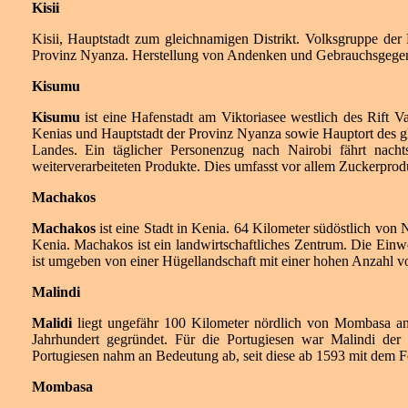
Kisii
Kisii, Hauptstadt zum gleichnamigen Distrikt. Volksgruppe der K
Provinz Nyanza. Herstellung von Andenken und Gebrauchsgegen
Kisumu
Kisumu
ist eine Hafenstadt am Viktoriasee westlich des Rift V
Kenias und Hauptstadt der Provinz Nyanza sowie Hauptort des gle
Landes. Ein täglicher Personenzug nach Nairobi fährt nach
weiterverarbeiteten Produkte. Dies umfasst vor allem Zuckerproduk
Machakos
Machakos
ist eine Stadt in Kenia. 64 Kilometer südöstlich von 
Kenia. Machakos ist ein landwirtschaftliches Zentrum. Die Ei
ist umgeben von einer Hügellandschaft mit einer hohen Anzahl 
Malindi
Malidi
liegt ungefähr 100 Kilometer nördlich von Mombasa an
Jahrhundert gegründet. Für die Portugiesen war Malindi d
Portugiesen nahm an Bedeutung ab, seit diese ab 1593 mit dem F
Mombasa