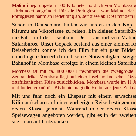
Malindi
liegt ungefähr 100 Kilometer nördlich von Mombasa a
Jahrhundert gegründet. Für die Portugiesen war Malindi d
Portugiesen nahm an Bedeutung ab, seit diese ab 1593 mit dem 
Schon in Deutschland hatten wir uns es in den Kopf
Kisumu am Viktoriasee zu reisen. Ein kleines Safaribü
die Fahrt mit der Eisenbahn. Der Transport von Mali
Safaribüros. Unser Gepäck bestand aus einer kleinen R
Reisebericht konnte ich den Film für ein paar Bilder
unbedingt erforderlich und seine Notwendigkeit steig
Bahnhof in Mombasa erfolgte in einem kleinen Safaribu
Mombasa ist mit ca. 800 000 Einwohnern die zweitgrößte S
Zentralafrika. Mombasa liegt auf einer Insel am Indischen Oze
ostafrikanischen Küste zurückblicken. Mombasa wurde im 11 J
und Indien geknüpft.. Bis heute prägt die Kultur aus jener Zeit da
Mit uns fuhr noch ein Ehepaar mit einem erwachsen
Kilimandscharo auf einer vorherigen Reise bestiegen u
ersten Klasse gebucht.
Während in der ersten Klass
Speisewagen angeboten werden, gibt es in der zweiten 
sitzt man auf Holzbänken.
.