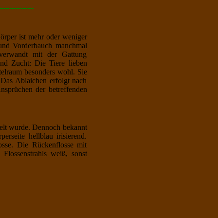
--------------
örper ist mehr oder weniger
le und Vorderbauch manchmal
e verwandt mit der Gattung
nd Zucht: Die Tiere lieben
ttelraum besonders wohl. Sie
. Das Ablaichen erfolgt nach
Ansprüchen der betreffenden
selt wurde. Dennoch bekannt
seite hellblau irisierend.
osse. Die Rückenflosse mit
Flossenstrahls weiß, sonst