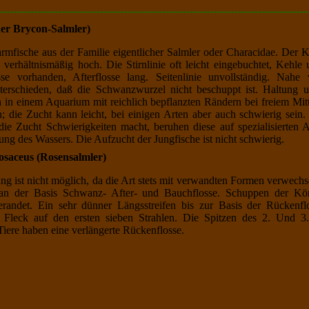
------------------------------------------------------------------------------------------
ner Brycon-Salmler)
rmfische aus der Familie eigentlicher Salmler oder Characidae. Der K
en verhältnismäßig hoch. Die Stirnlinie oft leicht eingebuchtet, Keh
sse vorhanden, Afterflosse lang. Seitenlinie unvollständig. Nah
rschieden, daß die Schwanzwurzel nicht beschuppt ist. Haltung u
h in einem Aquarium mit reichlich bepflanzten Rändern bei freiem Mi
; die Zucht kann leicht, bei einigen Arten aber auch schwierig sein
die Zucht Schwierigkeiten macht, beruhen diese auf spezialisierten 
g des Wassers. Die Aufzucht der Jungfische ist nicht schwierig.
osaceus (
Rosensalmler
)
ng ist nicht möglich, da die Art stets mit verwandten Formen verwech
 an der Basis Schwanz- After- und Bauchflosse. Schuppen der Körper
andet. Ein sehr dünner Längsstreifen bis zur Basis der Rückenfl
n Fleck auf den ersten sieben Strahlen. Die Spitzen des 2. Und 3. 
iere haben eine verlängerte Rückenflosse.