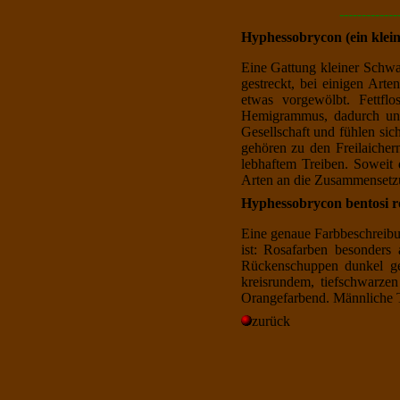
-------------
Hyphessobrycon (ein klei
Eine Gattung kleiner Schwa
gestreckt, bei einigen Art
etwas vorgewölbt. Fettflo
Hemigrammus, dadurch unte
Gesellschaft und fühlen sic
gehören zu den Freilaichern
lebhaftem Treiben. Soweit 
Arten an die Zusammensetzun
Hyphessobrycon bentosi r
Eine genaue Farbbeschreibu
ist: Rosafarben besonders
Rückenschuppen dunkel ger
kreisrundem, tiefschwarze
Orangefarbend. Männliche T
zurück