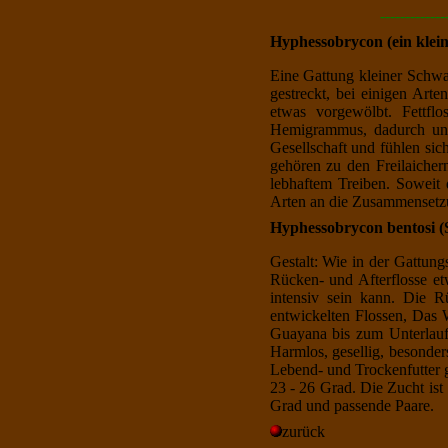
-------------
Hyphessobrycon (ein klei
Eine Gattung kleiner Schwa
gestreckt, bei einigen Art
etwas vorgewölbt. Fettflo
Hemigrammus, dadurch unte
Gesellschaft und fühlen sic
gehören zu den Freilaichern
lebhaftem Treiben. Soweit 
Arten an die Zusammensetzun
Hyphessobrycon bentosi (
Gestalt: Wie in der Gattun
Rücken- und Afterflosse et
intensiv sein kann. Die R
entwickelten Flossen, Das 
Guayana bis zum Unterlauf
Harmlos, gesellig, besonder
Lebend- und Trockenfutter g
23 - 26 Grad. Die Zucht ist
Grad und passende Paare.
zurück