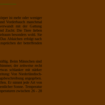
--------------
örper ist mehr oder weniger
le und Vorderbauch manchmal
e verwandt mit der Gattung
nd Zucht: Die Tiere lieben
ttelraum besonders wohl. Sie
. Das Ablaichen erfolgt nach
Ansprüchen der betreffenden
kräftig. Beim Männchen sind
himmer, der zeitweise recht
twas schlanker mit stärker
eitung: Von Niederländisch-
ngsbeschreibung angegeben.
aften. Er nimmt jede Art von
gentlicher Sonne. Temperatur
emperaturen zwischen 26 - 28