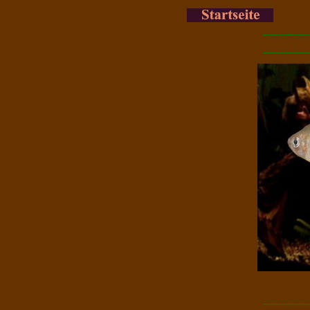
-------------
-------------
-------------