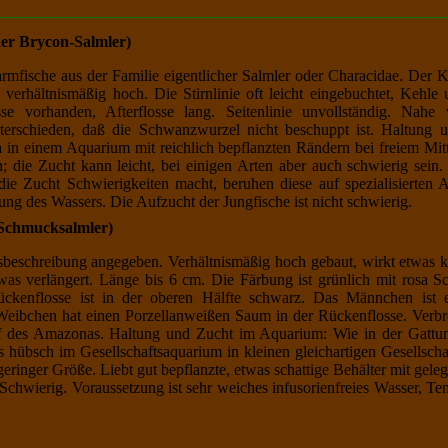
------------------------------------------------------------------------------------------
ner Brycon-Salmler)
rmfische aus der Familie eigentlicher Salmler oder Characidae. Der K
en verhältnismäßig hoch. Die Stirnlinie oft leicht eingebuchtet, Keh
sse vorhanden, Afterflosse lang. Seitenlinie unvollständig. Nah
rschieden, daß die Schwanzwurzel nicht beschuppt ist. Haltung u
h in einem Aquarium mit reichlich bepflanzten Rändern bei freiem Mi
; die Zucht kann leicht, bei einigen Arten aber auch schwierig sein
die Zucht Schwierigkeiten macht, beruhen diese auf spezialisierten 
g des Wassers. Die Aufzucht der Jungfische ist nicht schwierig.
Schmucksalmler
)
gsbeschreibung angegeben. Verhältnismäßig hoch gebaut, wirkt etwas 
was verlängert. Länge bis 6 cm. Die Färbung ist grünlich mit rosa Sc
ückenflosse ist in der oberen Hälfte schwarz. Das Männchen ist e
Weibchen hat einen Porzellanweißen Saum in der Rückenflosse. Verbr
 des Amazonas. Haltung und Zucht im Aquarium: Wie in der Gattu
s hübsch im Gesellschaftsaquarium in kleinen gleichartigen Gesellsch
eringer Größe. Liebt gut bepflanzte, etwas schattige Behälter mit gele
 Schwierig. Voraussetzung ist sehr weiches infusorienfreies Wasser, T