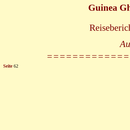
Guinea Gh
Reiseberic
Au
=============
Seite
62