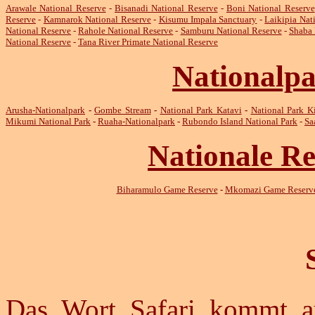
Arawale National Reserve
-
Bisanadi National Reserve
-
Boni National Reserve
Reserve
-
Kamnarok National Reserve
-
Kisumu Impala Sanctuary
-
Laikipia Nat
National Reserve
-
Rahole National Reserve
-
Samburu National Reserve
-
Shaba 
National Reserve
-
Tana River Primate National Reserve
Nationalpa
Arusha-Nationalpark
-
Gombe Stream
-
National Park Katavi
-
National Park K
Mikumi National Park
-
Ruaha-Nationalpark
-
Rubondo Island National Park
-
Sa
Nationale Re
Biharamulo Game Reserve
-
Mkomazi Game Reserv
Das Wort Safari kommt a