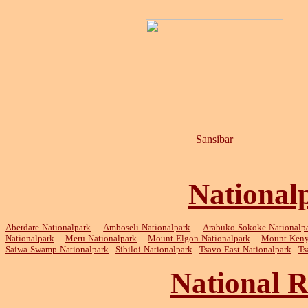
Sansibar
National
Aberdare-Nationalpark
-
Amboseli-Nationalpark
-
Arabuko-Sokoke-Nationalp
Nationalpark
-
Meru-Nationalpark
-
Mount-Elgon-Nationalpark
-
Mount-Keny
Saiwa-Swamp-Nationalpark
-
Sibiloi-Nationalpark
-
Tsavo-East-Nationalpark
-
Ts
National R