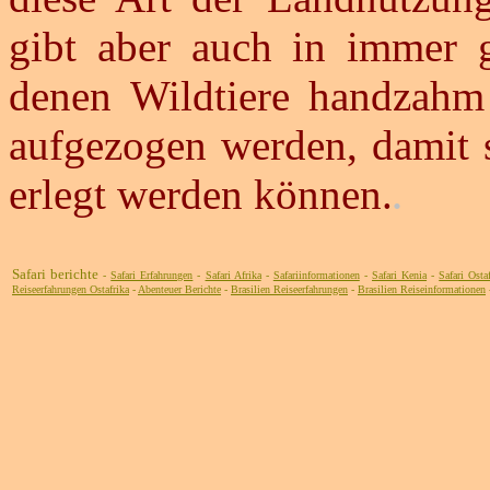
gibt aber auch in immer g
denen Wildtiere handzahm
aufgezogen werden, damit 
erlegt werden können.
.
Safari berichte
-
Safari Erfahrungen
-
Safari Afrika
-
Safariinformationen
-
Safari Kenia
-
Safari Osta
Reiseerfahrungen Ostafrika
-
Abenteuer Berichte
-
Brasilien Reiseerfahrungen
-
Brasilien Reiseinformationen