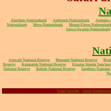
Na
Aberdare-Nationalpark
Amboseli-Nationalpark
Arabuko-
Nationalpark
Meru-Nationalpark
Mount-Elgon-Nationalpar
Saiwa-Swamp-Nationalpark
Nat
Arawale National Reserve
Bisanadi National Reserve
Boni
Reserve
Kamnarok National Reserve
Kisumu Impala Sanctuar
National Reserve
Rahole National Reserve
Samburu National 
Na
Safari berichte
-
Safari Erfahrunge