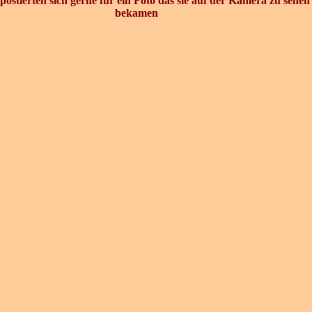
postierten sich gerne für ein Foto das sie auf der Kamera zu sehen
bekamen