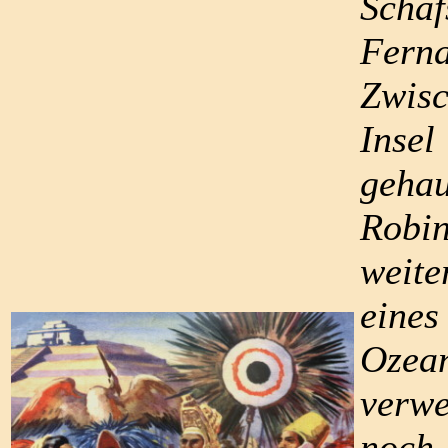
Schaf
Ferna
Zwisc
Inse
geha
Robin
weite
eines
Ozea
verwe
noch.