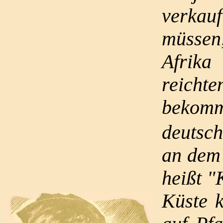
verkauf
müssen
Afrika
reicht
bekomm
deutsch
an dem
heißt "
Küste k