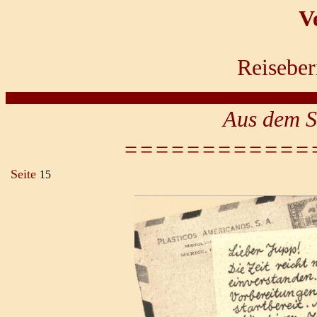
V
Reiseber
Aus dem S
============
Seite
15