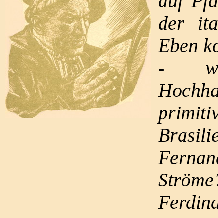
auf Pfa
der it
Eben ko
- wi
Hochha
primit
Brasili
Fernand
Ströme
Ferdin