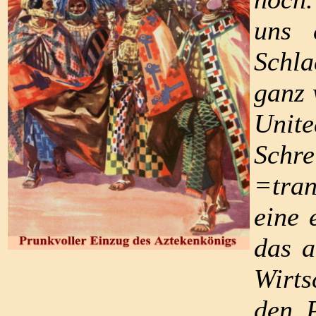
uns 
Schla
ganz 
Unite
Schr
=tran
eine 
das a
Wirts
den P