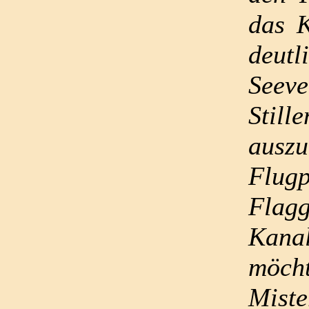
das 
deutl
Seev
Stil
auszu
Flug
Flag
Kanal
möch
Miste