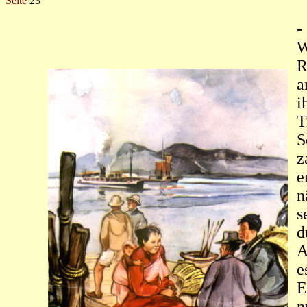
Seite
23
-
W
R
a
i
T
S
z
e
n
s
d
A
e
E
n