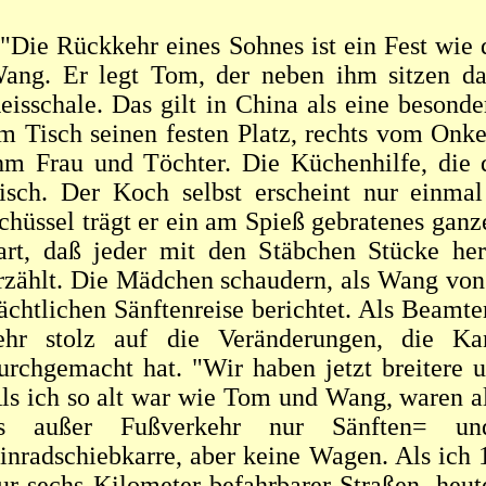
 "Die Rückkehr eines Sohnes ist ein Fest wie 
ang. Er legt Tom, der neben ihm sitzen dar
eisschale. Das gilt in China als eine besond
m Tisch seinen festen Platz, rechts vom Onke
hm Frau und Töchter. Die Küchenhilfe, die d
isch. Der Koch selbst erscheint nur einma
chüssel trägt er ein am Spieß gebratenes ganze
art, daß jeder mit den Stäbchen Stücke he
rzählt. Die Mädchen schaudern, als Wang von
ächtlichen Sänftenreise berichtet. Als Beamt
ehr stolz auf die Veränderungen, die Ka
urchgemacht hat. "Wir haben jetzt breitere 
ls ich so alt war wie Tom und Wang, waren al
s außer Fußverkehr nur Sänften= un
inradschiebkarre, aber keine Wagen. Als ich
ur sechs Kilometer befahrbarer Straßen, heut