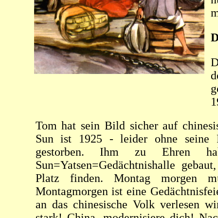
m
D
D
d
g
1
Tom hat sein Bild sicher auf chines
Sun ist 1925 - leider ohne seine 
gestorben. Ihm zu Ehren h
Sun=Yatsen=Gedächtnishalle gebaut
Platz finden. Montag morgen m
Montagmorgen ist eine Gedächtnisfeie
an das chinesische Volk verlesen wir
stark! China, modernisiere dich! Na