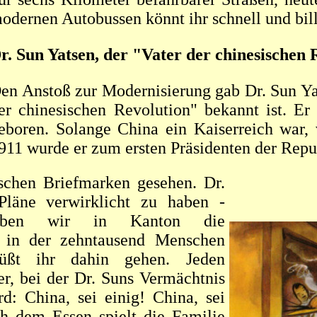
odernen Autobussen könnt ihr schnell und billi
r. Sun Yatsen, der "Vater der chinesischen 
en Anstoß zur Modernisierung gab Dr. Sun Yat
er chinesischen Revolution" bekannt ist. 
eboren. Solange China ein Kaiserreich war, 
911 wurde er zum ersten Präsidenten der Repu
ischen Briefmarken gesehen. Dr.
Pläne verwirklicht zu haben -
aben wir in Kanton die
, in der zehntausend Menschen
üßt ihr dahin gehen. Jeden
r, bei der Dr. Suns Vermächtnis
d: China, sei einig! China, sei
ch dem Essen spielt die Familie