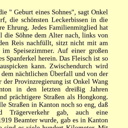
die " Geburt eines Sohnes", sagt Onkel
f, die schönsten Leckerbissen in die
ere Ehrung. Jedes Familienmitglied hat
l die Söhne dem Alter nach, links von
en Reis nachfüllt, sitzt nicht mit am
l im Speisezimmer. Auf einer großen
s Spanferkel herein. Das Fleisch ist so
rauspicken kann. Zwischendurch wird
 dem nächtlichen Überfall und von der
er der Provinzregierung ist Onkel Wang
nton in den letzten dreißig Jahren
und prächtigere Straßen als Hongkong.
le Straßen in Kanton noch so eng, daß
d Trägerverkehr gab, auch eine
 1919 Beamter wurde, gab es in Kanton
e sind es viele hundert Kilometer. Mit