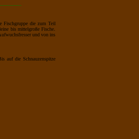
--------------
e Fischgruppe die zum Teil
ine bis mittelgroße Fische.
Aufwuchsfresser und von ins
s auf die Schnauzenspitze