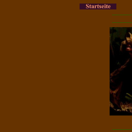
-------------
-------------
-------------