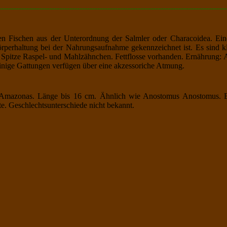
------------------------------------------------------------------------------------------
hen Fischen aus der Unterordnung der Salmler oder Characoidea. Ein
perhaltung bei der Nahrungsaufnahme gekennzeichnet ist. Es sind kle
. Spitze Raspel- und Mahlzähnchen. Fettflosse vorhanden. Ernährung: 
inige Gattungen verfügen über eine akzessoriche Atmung.
 Amazonas. Länge bis 16 cm. Ähnlich wie Anostomus Anostomus. Bi
te. Geschlechtsunterschiede nicht bekannt.