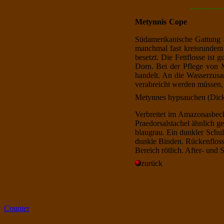
-------------
Metynnis
Cope
Südamerikanische Gattung 
manchmal fast kreisrundem 
besetzt. Die Fettflosse ist 
Dorn. Bei der Pflege von 
handelt. An die Wasserzus
verabreicht werden müssen, e
Metynnes hypsauchen (
Dick
Verbreitet im Amazonasbec
Praedorsalstachel ähnlich g
blaugrau. Ein dunkler Schul
dunkle Binden. Rückenflosse
Bereich rötlich. After- und
zurück
Counter