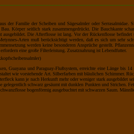
------------------------------------------------------------------------------------------
aus der Familie der Scheiben und Sägesalmler oder Serrasalmidae. S
Bau. Körper seitlich stark zusammengedrückt. Die Bauchkante schar
gut ausgebildet. Die Afterflosse ist lang. Vor der Rückenflosse befindet
Metynnes-Arten muß berücksichtigt werden, daß es sich um sehr s
ammensetzung werden keine besonderen Ansprüche gestellt. Pflanzenn
rfordern eine große Filterleistung. Zusatznahrung ist Lebendfutter.
kopfscheibensalmler
)
ken, Guayana und Paraguay-Flußsystem, erreichte eine Länge bis 14 
estaltet wie vorstehende Art. Silberfarben mit bläulichen Schimmer. Rüc
terfleck kann je nach Herkunft mehr oder weniger stark ausgebildet sei
 gelegentlich schwarz gesäumt mit dunklen Punkten und Strichen. Fett
 Schwanzflosse bogenförmig ausgebuchtet mit schwarzen Saum. Männlich