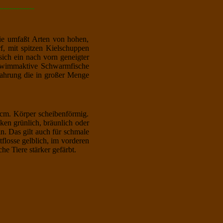
--------------
ie umfaßt Arten von hohen,
f, mit spitzen Kielschuppen
 sich ein nach vorn geneigter
chwimmaktive Schwarmfische
ahrung die in großer Menge
cm. Körper scheibenförmig.
ken grünlich, bräunlich oder
n. Das gilt auch für schmale
flosse gelblich, im vorderen
e Tiere stärker gefärbt.