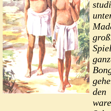
stu
unt
Mada
groß
Spie
ganz
Bon
gehe
den
war