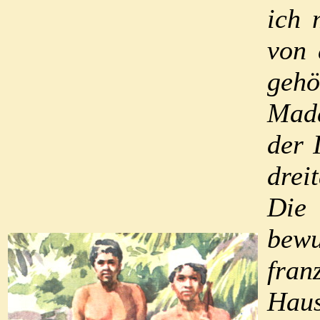
ich 
von 
geh
Mada
der 
drei
Die
bew
fran
Haus