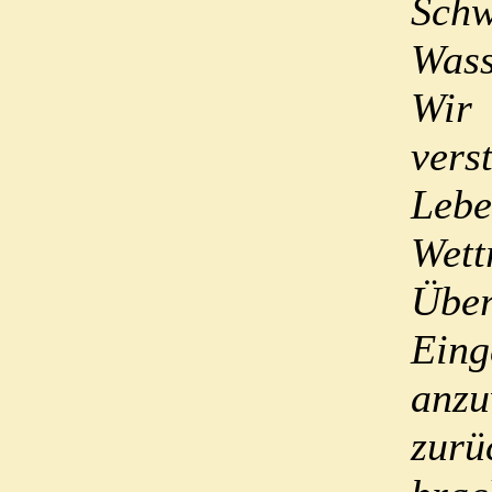
Sch
Wass
Wir
ve
Lebe
Wet
Übe
Eing
anzu
zurü