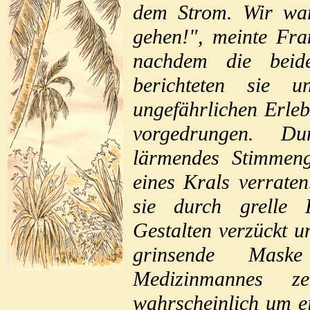
dem Strom. Wir ware
gehen!", meinte Fra
nachdem die beide
berichteten sie u
ungefährlichen Erleb
vorgedrungen. D
lärmendes Stimmeng
eines Krals verrate
sie durch grelle 
Gestalten verzückt u
grinsende Mask
Medizinmannes z
wahrscheinlich um e