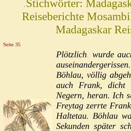
.
Stichwörter: Madagask
Reiseberichte Mosambik
Madagaskar Rei
Seite 35
Plötzlich
.
wurde auc
auseinandergeriss
Böhlau, völlig abgeh
auch Frank, dicht 
Negern, heran. Ich sc
Freytag zerrte Frank
Haltetau. Böhlau wa
Sekunden später sc